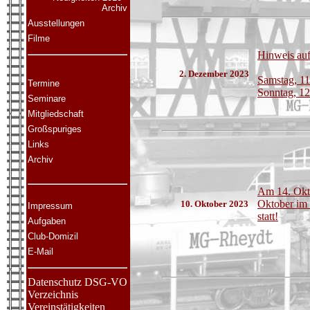
Archiv
Ausstellungen
Filme
Hinweis au
2. Dezember 2023
Samstag, 1
Termine
Sonntag, 12
Seminare
Mitgliedschaft
Großspuriges
Links
Archiv
Am 14. Okto
Oktober im 
10. Oktober 2023
Impressum
statt!
Aufgaben
Club-Domizil
E-Mail
Datenschutz DS
G-VO
Verzeichnis
Vereinstätigkeiten