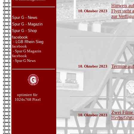
Hinweis auf
Flyer steht
10. Oktober 2023
zur Verfügu
Spur G - News
Spur G - Magazin
Spur G - Shop
facebook
- LGB Rhein Sieg
facebook
- Spur G Magazin
facebook
- Spur G
News
Termine auf
10. Oktober 2023
optimiert für
1024x768 Pixel
Zwei Filme 
10. Oktober 2023
Herbstfahrt