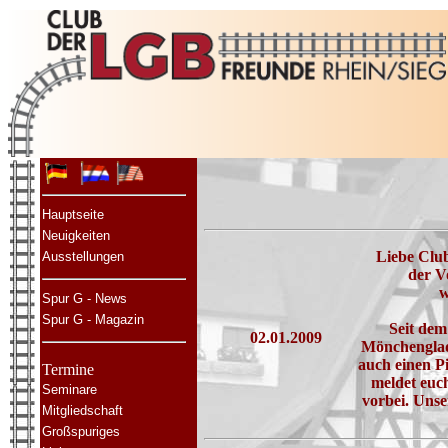
Hauptseite
Neuigkeiten
Liebe Club
Ausstellungen
der V
w
Spur G - News
Spur G - Magazin
Seit dem
02.01.2009
Mönchengladb
auch einen P
Termine
meldet euc
Seminare
vorbei. Unse
Mitgliedschaft
Großspuriges