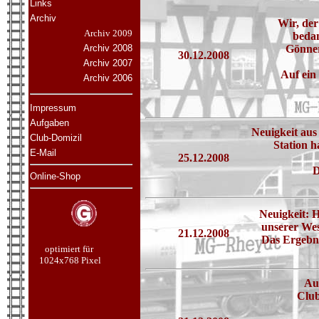
Links
Archiv
Wir, de
Archiv 2009
bedan
Archiv 2008
Gönnern
30.12.2008
Archiv 2007
Auf ein
Archiv 2006
Impressum
Aufgaben
Neuigkeit au
Club-Domizil
Station h
E-Mail
25.12.2008
D
Online-Shop
Neuigkeit: 
unserer We
21.12.2008
Das Ergebn
optimiert für
1024x768 Pixel
Auf
Club