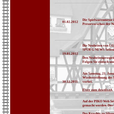
Die Spielwarenmesse in
01.02.2012
Pressevorschau der Ne
Die Neuheiten von LGB
SPUR G NEWS Seiten
19.01.2012
Den Neuheitenprospek
Folgen Sie einfach un
Am Samstag, 21. Janu
Wiedereröffnung des 
30.12.2011
vorbei.
Flyer
zum download,
Auf der PIKO Web Seit
gemacht worden. Das 
Der Kracher zu Silvest