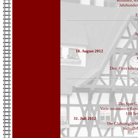
Kommen, sehe
Jahrhunder
E
A
16. August 2012
i
Den Flyer könne
Das Spur G 
Viele informative Beri
108 Se
31. Juli 2012
Die Clubmitgliede
halbjähr