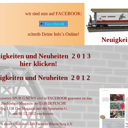
wir sind nun auf FACEBOOK:
schreib Deine Info´s Online!
Neuigkei
igkeiten
und Neuheiten 2 0 1
3
hier klicken!
igkeiten
und Neuheiten 2 0 1
2
f unseren SPUR G NEWS und in FACEBOOK gepostet ist das
Nachfolger Magazin der LGB DEPESCHE
Big LGB Das Magazin mit der Spurweite G
am 06.12.2012 erschienen.
h unser Club der LGB Freunde Rhein Sieg e.V.