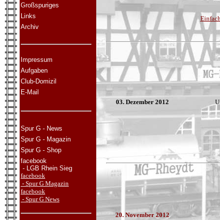
Großspuriges
Links
Einfach
Archiv
Impressum
Aufgaben
Club-Domizil
E-Mail
03. Dezember 2012
U
Spur G - News
Spur G - Magazin
Spur G - Shop
facebook
- LGB Rhein Sieg
facebook
- Spur G Magazin
facebook
- Spur G
News
20. November 2012