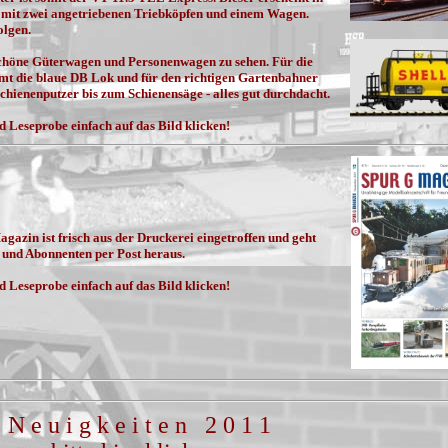
t mit zwei angetriebenen Triebköpfen und einem Wagen.
olgen.
schöne Güterwagen und Personenwagen zu sehen. Für die
mt die blaue DB Lok und für den richtigen Gartenbahner
hienenputzer bis zum Schienensäge - alles gut durchdacht.
d Leseprobe einfach auf das Bild klicken!
gazin ist frisch aus der Druckerei eingetroffen und geht
 und Abonnenten per Post heraus.
d Leseprobe einfach auf das Bild klicken!
N e u i g k e i t e n 2 0 1 1