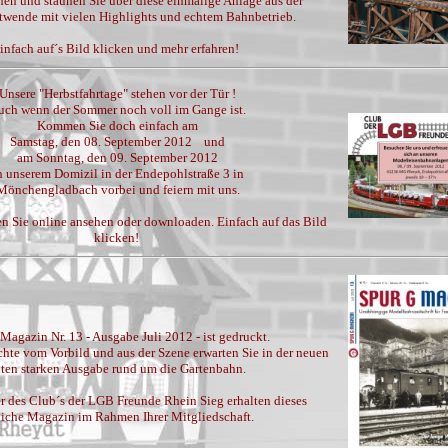
n und staunen Sie über diese einmalige Anlage aus der
twende mit vielen Highlights und echtem Bahnbetrieb.
infach auf´s Bild klicken und mehr erfahren!
Unsere "Herbstfahrtage" stehen vor der Tür !
uch wenn der Sommer noch voll im Gange ist.
Kommen Sie doch einfach am
Samstag, den 08. September 2012 und
am Sonntag, den 09. September 2012
n unserem Domizil in der Endepohlstraße 3 in
Mönchengladbach vorbei und feiern mit uns.
n Sie online ansehen oder downloaden. Einfach auf das Bild
klicken!
Magazin Nr. 13 - Ausgabe Juli 2012 - ist gedruckt.
chte vom Vorbild und aus der Szene erwarten Sie in der neuen
iten starken Ausgabe rund um die Gartenbahn.
r des Club´s der LGB Freunde Rhein Sieg erhalten dieses
liche Magazin im Rahmen Ihrer Mitgliedschaft.