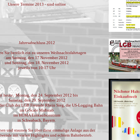
Unsere Termine 2013 - sind online
Jahresabschluss 2012
en Sie herzlich ein zu unseren Weihnachtsfahrtagen
am Samstag, den 17.November 2012
und Sonntag, den 18. November 2012
jeweils von 10-17 Uhr
it heute, Montag, den 24. September 2012 bis
Samstag, den 29. September 2012
, der Club der LGB Freunde Rhein Sieg, die US-Logging Bahn
im G-Scale Maßstab
im HUMA Einkaufscentrum
in Schwabach, Bayern.
en und staunen Sie über diese einmalige Anlage aus der
twende mit vielen Highlights und echtem Bahnbetrieb.