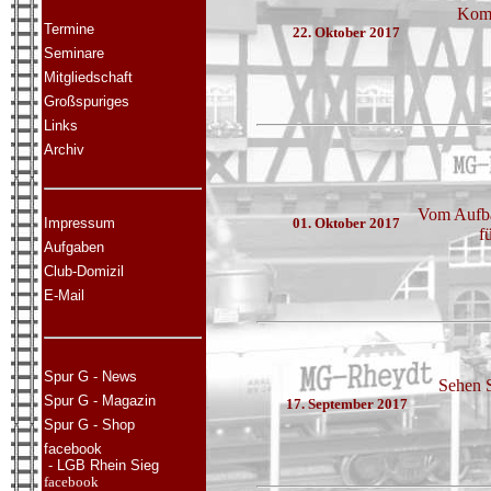
Komm
Termine
22. Oktober 2017
Seminare
Mitgliedschaft
Großspuriges
Links
Archiv
Vom Aufba
Impressum
01. Oktober 2017
f
Aufgaben
Club-Domizil
E-Mail
Spur G - News
Sehen 
Spur G - Magazin
17. September 2017
Spur G - Shop
facebook
- LGB Rhein Sieg
facebook