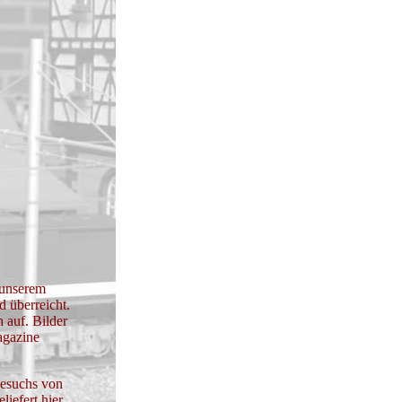
 unserem
 überreicht.
 auf. Bilder
agazine
besuchs von
liefert hier