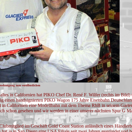
Genehmigung zum veröffentlichen
ltes in Californien hat PIKO Chef Dr. René F. Wilfer (rechts im Bild)
ig einen handsignierten PIKO Wagon 175 Jahre Eisenbahn Deutschland
 in Californien eine Modellbahn mit dem Thema RhB in seinem Garten
ich schon gesehen und wir werden in einer unserer nächsten Spur G M
Clubmitglied im Geschäft Gold Coast Station anlässlich eines Händler
 hat ja in San Diego eine USA Filiale seit zwei Jahren gegründet und be