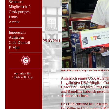
Seminare
Mitgliedschaft
Großspuriges
Links
Archiv
Impressum
Aufgaben
25.03.2011
Club-Domizil
E-Mail
Foto: Privatarchiv Craig - mit freundlicher 
optimiert für
1024x768 Pixel
Anlässlich seines USA Aufentha
langjährigen USA Mitglied Cra
Unser USA Mitglied Craig baut
und Baupläne habe ich persönl
darüber berichten.
Das Bild entstand bei unserem 
Dr. Wilfer in Californien. PIKO