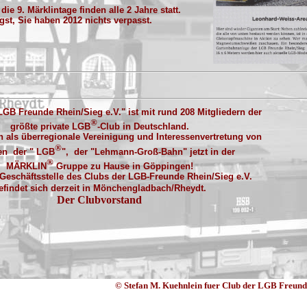
die 9. Märklintage finden alle 2 Jahre statt.
st, Sie haben 2012 nichts verpasst.
LGB Freunde Rhein/Sieg e.V." ist mit rund 208 Mitgliedern der
®
größte private LGB
-Club in Deutschland.
ch als überregionale Vereinigung und Interessenvertretung von
®
en der
" LGB
", der "Lehmann-Groß-Bahn" jetzt in der
®
MÄRKLIN
Gruppe zu Hause in Göppingen!
 Geschäftsstelle des Clubs der LGB-Freunde Rhein/Sieg e.V.
efindet sich derzeit in Mönchengladbach/Rheydt.
Der Clubvorstand
© Stefan M. Kuehnlein fuer Club der LGB Freunde