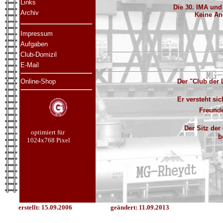
Links
Die 30. IMA und 
Archiv
Keine Ang
Impressum
Aufgaben
Club-Domizil
E-Mail
Online-Shop
Der "Club der 
Er versteht si
Freund
Der Sitz der
optimiert für
b
1024x768 Pixel
erstellt: 15.09.2006
geändert:
11.09.2013