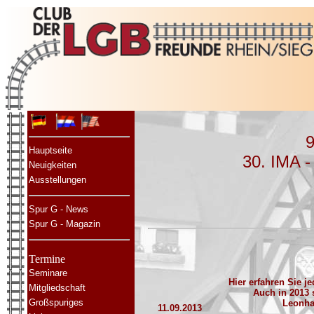
9
Hauptseite
30. IMA -
Neuigkeiten
Ausstellungen
Spur G - News
Spur G - Magazin
Termine
Seminare
Hier erfahren Sie j
Mitgliedschaft
Auch in 2013 
Großspuriges
Leonha
11.09.2013