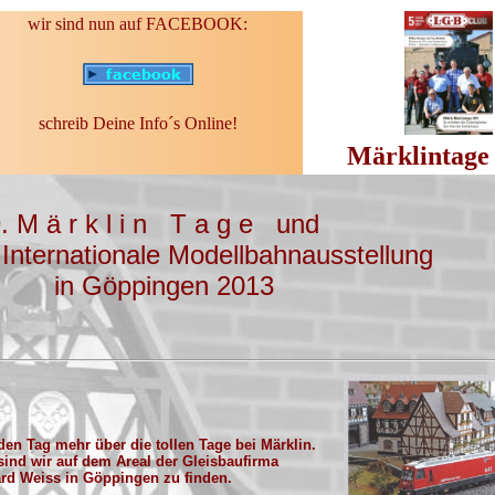
wir sind nun auf FACEBOOK:
schreib Deine Info´s Online!
Märklintage
. M ä r k l i n T a g e und
 Internationale Modellbahnausstellung
in Göppingen 2013
eden Tag mehr über die tollen Tage bei Märklin.
sind wir auf dem Areal der Gleisbaufirma
rd Weiss in Göppingen zu finden.