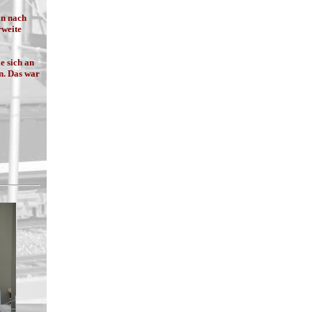
in nach
rweite
e sich an
n. Das war