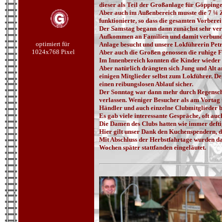
dieser als Teil der Großanlage für Göpping
Aber auch im Außenbereich musste die 7 ¼ Z
funktionierte, so dass die gesamten Vorb
Der Samstag begann dann zunächst sehr verh
Aufkommen an Familien und damit verbunde
optimiert für
Anlage besucht und unsere Lokführerin Petra
1024x768 Pixel
Aber auch die Großen genossen die ruhig
Im Innenbereich konnten die Kinder wieder
Aber natürlich drängten sich Jung und Alt
einigen Mitglieder selbst zum Lokführer. De
einen reibungslosen Ablauf sicher.
Der Sonntag war dann mehr durch Regenscha
verlassen. Weniger Besucher als am Vorta
Händler und auch einzelne Clubmitglieder 
Es gab viele interessante Gespräche, oft au
Die Damen des Clubs hatten wie immer defti
Hier gilt unser Dank den Kuchenspendern, d
Mit Abschluss der Herbstfahrtage wurden da
Wochen später stattfanden eingeläutet.