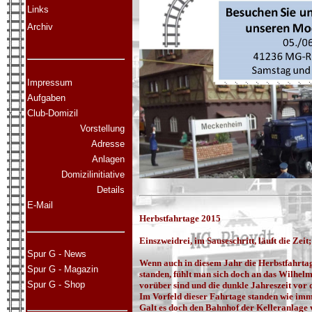
Links
Archiv
Impressum
Aufgaben
Club-Domizil
Vorstellung
Adresse
Anlagen
Domizilinitiative
Details
E-Mail
Herbstfahrtage 2015
Einszweidrei, im Sauseschritt, läuft die Zeit;
Spur G - News
Wenn auch in diesem Jahr die Herbstfahrta
Spur G - Magazin
standen, fühlt man sich doch an das Wilhelm
Spur G - Shop
vorüber sind und die dunkle Jahreszeit vor d
Im Vorfeld dieser Fahrtage standen wie i
Galt es doch den Bahnhof der Kelleranlage vo