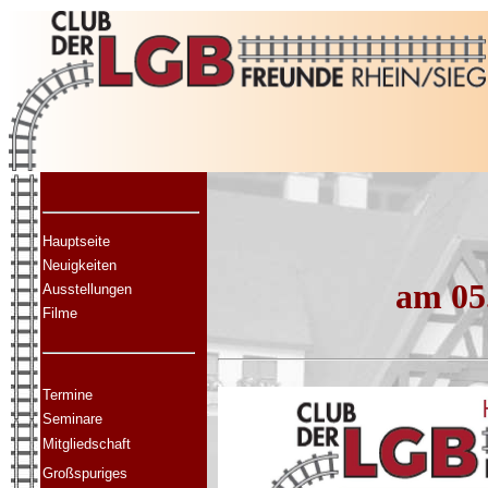
Hauptseite
Neuigkeiten
am 05
Ausstellungen
Filme
Termine
Seminare
Mitgliedschaft
Großspuriges