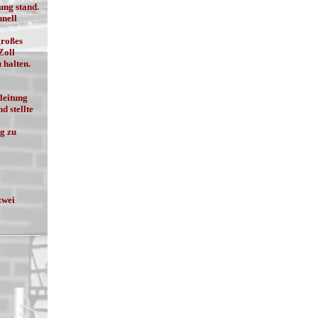
ung stand.
hnell
großes
Zoll
 halten.
leitung
d stellte
g zu
zwei