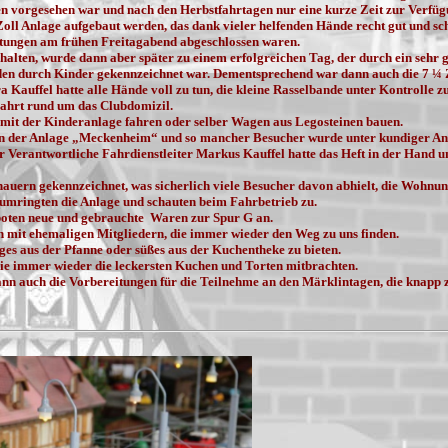
en vorgesehen war und nach den Herbstfahrtagen nur eine kurze Zeit zur Verfüg
oll Anlage aufgebaut werden, das dank vieler helfenden Hände recht gut und sc
ereitungen am frühen Freitagabend abgeschlossen waren.
alten, wurde dann aber später zu einem erfolgreichen Tag, der durch ein sehr 
n durch Kinder gekennzeichnet war. Dementsprechend war dann auch die 7 ¼ 
 Kauffel hatte alle Hände voll zu tun, die kleine Rasselbande unter Kontrolle zu
e Fahrt rund um das Clubdomizil.
 mit der Kinderanlage fahren oder selber Wagen aus Legosteinen bauen.
 an der Anlage „Meckenheim“ und so mancher Besucher wurde unter kundiger An
r Verantwortliche Fahrdienstleiter Markus Kauffel hatte das Heft in der Hand un
uern gekennzeichnet, was sicherlich viele Besucher davon abhielt, die Wohnun
g umringten die Anlage und schauten beim Fahrbetrieb zu.
boten neue und gebrauchte Waren zur Spur G an.
ch mit ehemaligen Mitgliedern, die immer wieder den Weg zu uns finden.
ges aus der Pfanne oder süßes aus der Kuchentheke zu bieten.
ie immer wieder die leckersten Kuchen und Torten mitbrachten.
nn auch die Vorbereitungen für die Teilnehme an den Märklintagen, die knapp 