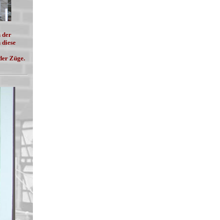
 der
 diese
 der Züge.