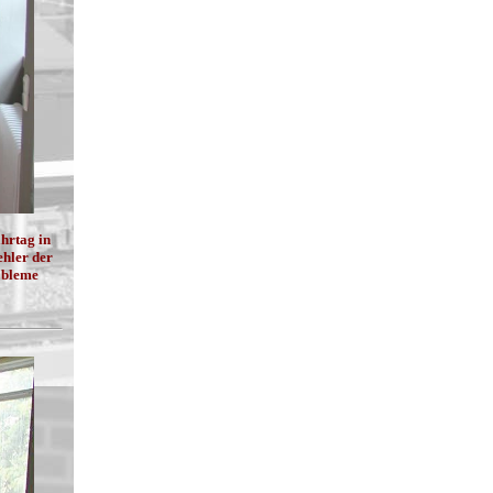
ahrtag in
ehler der
obleme