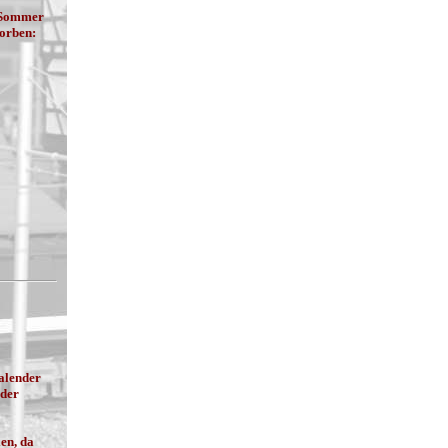
t Sommer
orben:
alender
eder
agen.
len, da