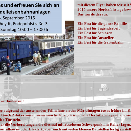
mit diesem Flyer haben wir sei
2015 unsere Herbstfahrtage bew
Das wurde daraus:
Ein Fest für die ganze Familie
Ein Fest für Jugendarbeit
Ein Fest für Senioren
Ein Fest für Aussteller
Ein Fest für die Gartenbahn
 wir laufen mit.
ge aufgrund der anstehenden Teilnahme an den Märklintagen etwas früher im K
 Busch Zitat erinnert, wenn man bedenkt, dass nun die Herbstfahrtage schon wi
er Tür steht.
mmer die Vorbereitungen, die diesmal mit absolutem Schwerpunkt im Keller l
r allem mit der Elektrik, aber auch mit vielen kleinen Baustellen fertig zu stel