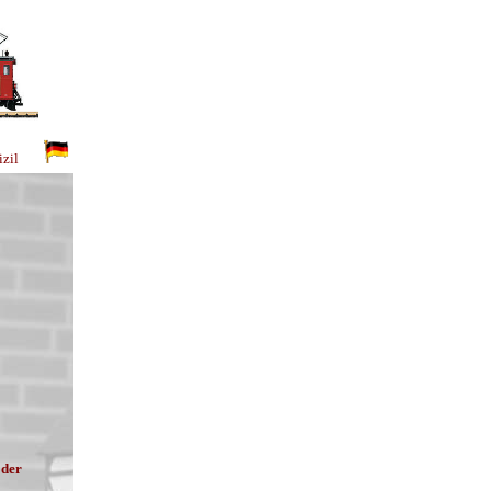
omizil
 der