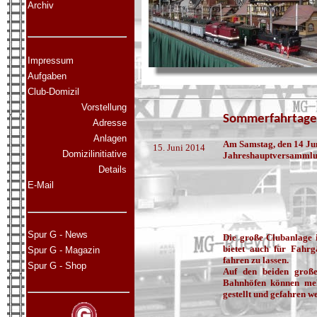
Archiv
Impressum
Aufgaben
Club-Domizil
Vorstellung
Sommerfahrtage
Adresse
Anlagen
Am Samstag, den 14 Jun
15. Juni 2014
Domizilinitiative
Jahreshauptversammlun
Details
E-Mail
Spur G - News
Die große Clubanlage
bietet auch für Fahrg
Spur G - Magazin
fahren zu lassen.
Spur G - Shop
Auf den beiden große
Bahnhöfen können me
gestellt und gefahren w