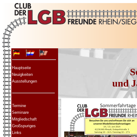
Hauptseite
S
Neuigkeiten
und J
Ausstellungen
Termine
Seminare
Mitgliedschaft
Großspuriges
Links