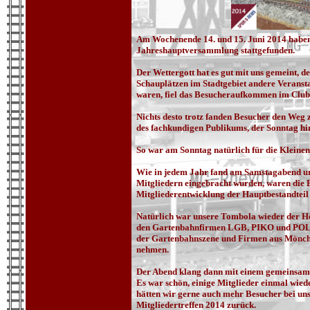
Am Wochenende 14. und 15. Juni 2014 haben
Jahreshauptversammlung stattgefunden.
Der Wettergott hat es gut mit uns gemeint, d
Schauplätzen im Stadtgebiet andere Veransta
waren, fiel das Besucheraufkommen im Clubdo
Nichts desto trotz fanden Besucher den Weg 
des fachkundigen Publikums, der Sonntag hing
So war am Sonntag natürlich für die Kleine
Wie in jedem Jahr fand am Samstagabend u
Mitgliedern eingebracht wurden, waren die B
Mitgliederentwicklung der Hauptbestandtei
Natürlich war unsere Tombola wieder der Höh
den Gartenbahnfirmen LGB, PIKO und POLA,
der Gartenbahnszene und Firmen aus Mönchen
nehmen.
Der Abend klang dann mit einem gemeinsamen
Es war schön, einige Mitglieder einmal wied
hätten wir gerne auch mehr Besucher bei uns
Mitgliedertreffen 2014 zurück.