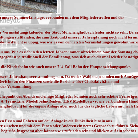
 unsere Sommerfahrtage, verbunden mit dem Mitgliedertreffen und der
er Veranstaltungskalender der Stadt Mönchengladbach leider nicht so sehr. Da a
ltungen stattfanden, die zum Zeitpunkt unserer Jahresplanung noch nicht termi
mizil nicht so üppig, wie wir es von den letzten Veranstaltungen gewohnt ware
zu uns. Wie es sich in den letzten Jahren immer abzeichnete, war der Samstag eh
egen ist ja traditionell der Familientag, was sich auch diesmal wieder bestätigt
n die Kinderbahn wie auch unsere 7 ¼ Zoll Bahn der Hauptanziehungspunkt.
nsere Jahreshauptversammlung statt. Da weder Wahlen anstanden noch Anträge
erichte zu den Finanzen sowie die Berichte über Clubaktivitäten und
l der Versammlung.
epunkt des Abends und einige Mitglieder konnten auch sehr schöne Preise (gest
 Train-Line, Modellbahn-Renken, 11kV Modellbau - sowie verbundenen Händ
gladbach) für die eigene Anlage aber auch für das tägliche Leben mit nach H
 Essen und Fahrten auf der Anlage in die Dunkelheit hinein aus.
er zu sehen und mit dem Einen oder Anderen ein nettes Gespräch zu führen. Sich
 begrüßt. Insgesamt aber können wir zufrieden sein und blicken auf ein schönes