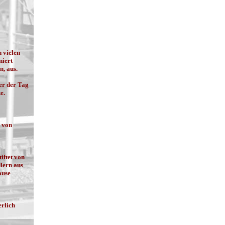
n vielen
niert
n, aus.
er der Tag
e.
 von
iftet von
lern aus
ause
erlich