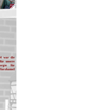
14 war die
für unsere
rgte für
Harzkamel