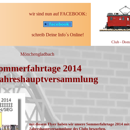
wir sind nun auf FACEBOOK:
schreib Deine Info´s Online!
Club - D
Mönchengladbach
ommerfahrtage 2014
ahreshauptversammlung
mit diesem Flyer haben wir unsere Sommerfahrtage 2014 mit
Jahreshauptversammlung des Clubs beworben.