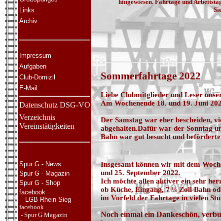
hingewiesen. Fahrtage und Arbeitst
Si
Links
Archiv
Impressum
Aufgaben
Sommerfahrtage 2022
Club-Domizil
E-Mail
Liebe Clubmitglieder und Leser uns
Am Wochenende 18. und 19. Juni 202
Datenschutz DS
G-VO
Verzeichnis
Der Samstag war eher bescheiden, vi
Vereinstätigkeiten
abgehalten.
Dafür war der Sonntag um 
Bahn war gut besucht und beförderte
Spur G - News
Insgesamt können wir mit dem Wochen
und 25. September 2022.
Spur G - Magazin
Ich möchte allen aktiver ein sehr her
Spur G - Shop
ob Küche, Eingang, 7 ¼ Zoll Bahn ode
facebook
im Vorfeld der Fahrtage in vielen St
- LGB Rhein Sieg
facebook
Noch einmal ein Dankeschön, verbun
- Spur G Magazin