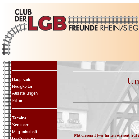
Un
Hauptseite
Neuigkeiten
Ausstellungen
Filme
Termine
Seminare
Mitgliedschaft
Mit diesem Flyer hatten wir seit au
Großspuriges